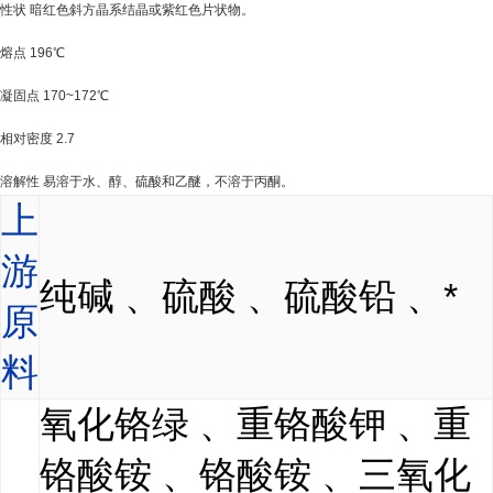
性状 暗红色斜方晶系结晶或紫红色片状物。
熔点 196℃
凝固点 170~172℃
相对密度 2.7
溶解性 易溶于水、醇、硫酸和乙醚，不溶于丙酮。
上
游
纯碱 、硫酸 、硫酸铅 、*
原
料
氧化铬绿 、重铬酸钾 、重
铬酸铵 、铬酸铵 、三氧化