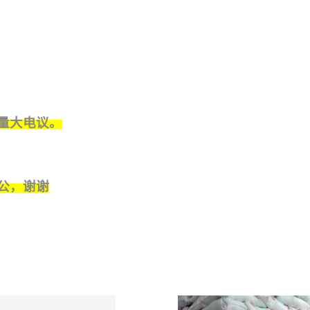
量大电议。
公，谢谢