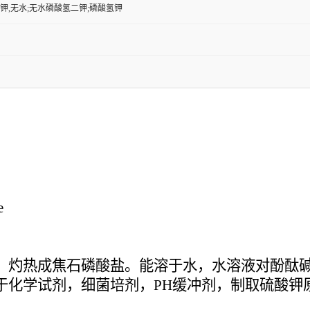
钾,无水;无水磷酸氢二钾;磷酸氢钾
e
。灼热成焦石磷酸盐。能溶于水，水溶液对酚酞
化学试剂，细菌培剂，PH缓冲剂，制取硫酸钾