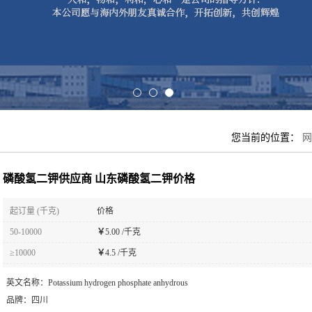
您当前的位置：
网
磷酸氢二钾供应商 山东磷酸氢二钾价格
起订量 (千克)
价格
50-10000
￥
5.00 /千克
≥10000
￥
4.5 /千克
英文名称：
Potassium hydrogen phosphate anhydrous
品牌：
四川