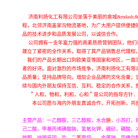
济南利扬化工有限公司坐落于美丽的泉城
&
mda
sh;
程，北邻济南盖家沟物流基地，为广大用户提供便捷
品的技术进步和品质发展公司，以诚信合作。
公司拥有一支年富力强的高素质质营销团队，他们
建立了紧密的全作关系，取得了其产品销售总代理权
我们的产品长期出口到欧美亚等国家和地区，一直
者的好评。面对激烈的市场竞争，济南利扬化工有限
品质量；坚持品牌导向，增加企业品牌的文化含量；
续与国内外朋友保持互信、互利、稳定的合作关系，
＂人和，物和，利和，心和＂是公司的指导方针．
本公司愿与海内外朋友真诚合作，开拓创新，共
主营产品：一乙醇胺，三乙醇胺，水合
肼
，小苏打，
己二酸，甲基丙烯磺酸钠，氢氧化钾，硼砂，硼酸，
唑酮，呋喃妥因，盐，二
氯
甲烷，，金属钠，异佛尔