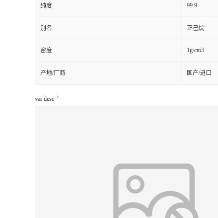
99.9
纯度
别名
正己烷
1g/cm3
密度
产地/厂商
国产/进口
var desc='