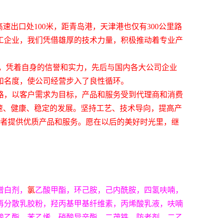
高速出口处
100
米，距青岛港，天津港也仅有
300
公里路
工企业，我们凭借雄厚的技术力量，积极推动着专业产
，凭着自身的信誉和实力，先后与国内各大公司企业
知名度，使公司经营步入了良性循环。
路，以客户需求为目标，产品和服务受到代理商和消费
速、健康、稳定的发展。坚持工艺、技术导向，提高产
费者提供优质产品和服务。愿在以后的美好时光里，继
增白剂，
氯
乙酸甲酯，环己胺，己内酰胺，四氢呋喃，
再分散乳胶粉，羟丙基甲基纤维素，丙烯酸乳液，呋喃
酸乙酯，苯乙烯，硝酸异辛酯，二茂铁，防老剂，二乙