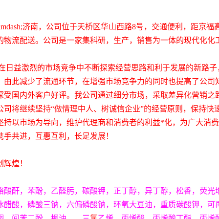
&
mda
sh;
济南，公司位于天桥区华山西路
8
号，交通便利，距京福
的物流配送。公司是一家集科研，生产，销售为一体的现代化化
在日益激烈的市场竞争中不断探索经营思路和利于发展的新路子
，由此减少了流通环节，在增强市场竞争力的同时也提高了公司
深受国内外客户好评。我公司通过细分市场，采取差异化营销之
公司将继续坚持
“
做情理中人、树诚信企业
”
的经营原则，保持快
坚持以市场为导向，维护代理商和消费者的利益*化，为广大消
携手共进，互惠互利，长足发展！
创辉煌！
铬酸酐，苯酚，乙醛肟，碳酸钾，正丁醇，异丁醇，松香，荧光
冰醋酸，磷酸三钠，六偏磷酸钠，环氧大豆油，重质碳酸钾，可
酮，间苯二酚，桐油，，三
氯
乙烯，丙烯酸，丙烯酸丁酯，丙烯