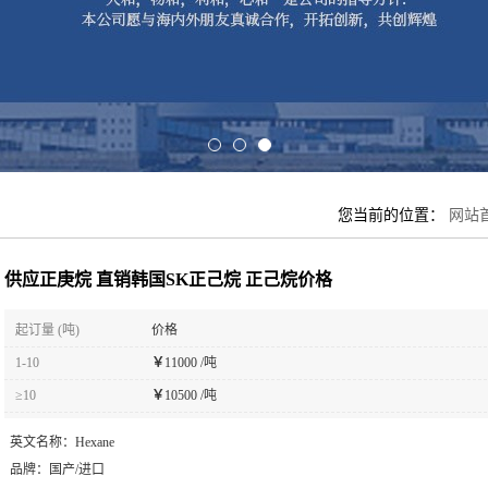
您当前的位置：
网站
供应正庚烷 直销韩国SK正己烷 正己烷价格
起订量 (吨)
价格
1-10
￥
11000 /吨
≥10
￥
10500 /吨
英文名称：
Hexane
品牌：
国产/进口