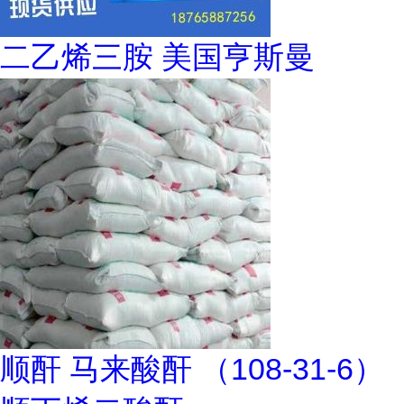
二乙烯三胺 美国亨斯曼
顺酐 马来酸酐 （108-31-6）