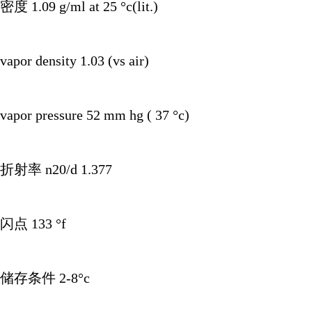
密度 1.09 g/ml at 25 °c(lit.)
vapor density 1.03 (vs air)
vapor pressure 52 mm hg ( 37 °c)
折射率 n20/d 1.377
闪点 133 °f
储存条件 2-8°c