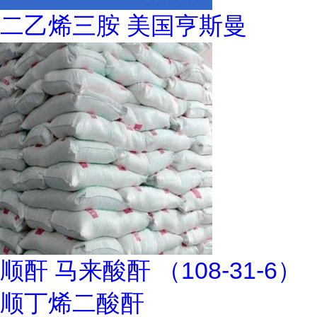
二乙烯三胺 美国亨斯曼
顺酐 马来酸酐 （108-31-6）
顺丁烯二酸酐