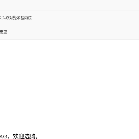
2,2-双对羟苯基丙烷
湾南亚
KG，欢迎选购。