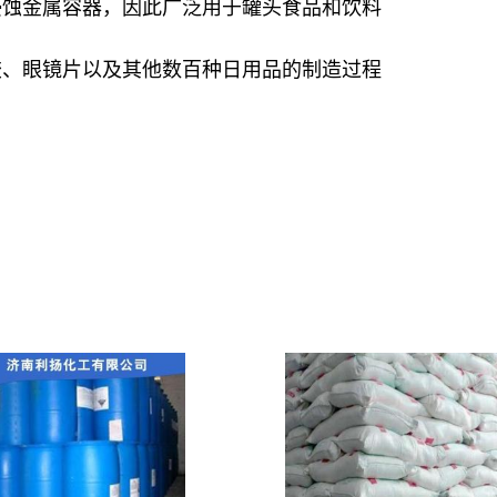
侵蚀金属容器，因此广泛用于罐头食品和饮料
胶、眼镜片以及其他数百种日用品的制造过程
。
a双酚a双酚a双酚a