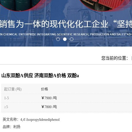
您当前的位置：
山东双酚A供应 济南双酚A价格 双酚a
起订量 (吨)
价格
1-5
￥
7900 /吨
≥5
￥
7800 /吨
英文名称：
4,4'-Isopropylidenediphenol
品牌：
利扬