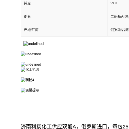
99.9
纯度
别名
二酚基丙烷;
产地/厂商
俄罗斯/台
济南利扬化工供应双酚A，俄罗斯进口，每包25