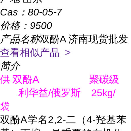
Cas：
80-05-7
价格：
9500
产品名称
双酚A 济南现货批发
查看相似产品 >
简介
A
供
双酚
聚碳级
利华益/
25kg/
俄罗斯
袋
A
2,2-
4-
双酚
学名
二（
羟基苯