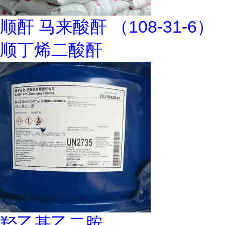
顺酐 马来酸酐 （108-31-6）
顺丁烯二酸酐
羟乙基乙二胺