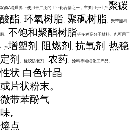
聚碳
双酚A是世界上使用最广泛的工业化合物之一，主要用于生产
酸酯
环氧树脂
聚砜树脂
、
、
、聚苯醚树
不饱和聚酯树脂
脂、
等多种高分子材料。也可用于
增塑剂
阻燃剂
抗氧剂
热稳
生产
、
、
、
定剂
农药
、橡胶防老剂、
、涂料等精细化工产品。
性状 白色针晶
或片状粉末。
微带苯酚气
味。
熔点