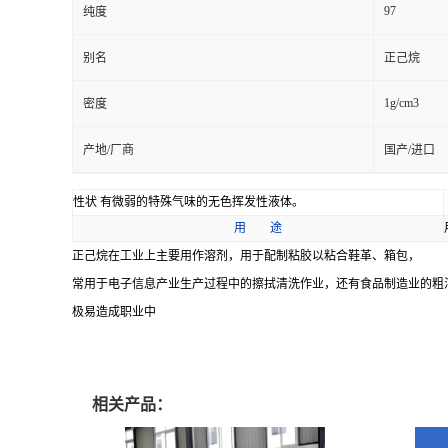
97
纯度
别名
正己烷
1g/cm3
密度
产地/厂商
国产/进口
性状 有微弱的特殊气味的无色挥发性液体。
用 途
正己烷在工业上主要用作溶剂，用于配制粘胶以粘合鞋革、箱包，
常用于电子信息产业生产过程中的擦拭清洗作业，还有食品制造业的粗
极易造成职业中
相关产品：